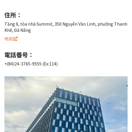
住所：
Tầng 6, tòa nhà Summit, 350 Nguyễn Văn Linh, phường Thanh
Khê, Đà Nẵng
地図
電話番号：
+(84)24-3765-9555 (Ex:114)