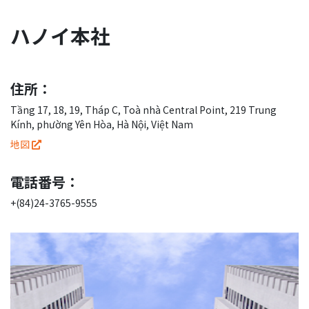
ハノイ本社
住所：
Tầng 17, 18, 19, Tháp C, Toà nhà Central Point, 219 Trung
Kính, phường Yên Hòa, Hà Nội, Việt Nam
地図
電話番号：
+(84)24-3765-9555