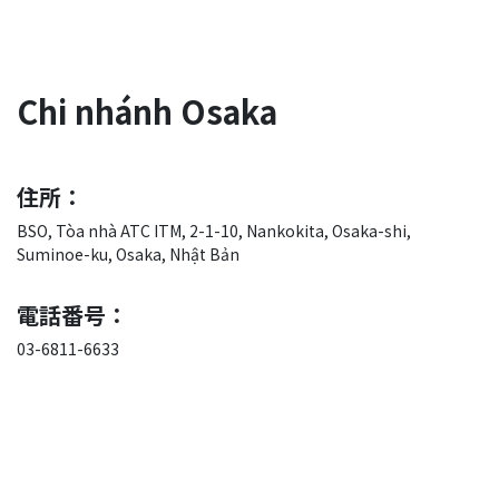
Chi nhánh Osaka
住所：
BSO, Tòa nhà ATC ITM, 2-1-10, Nankokita, Osaka-shi,
Suminoe-ku, Osaka, Nhật Bản
電話番号：
03-6811-6633