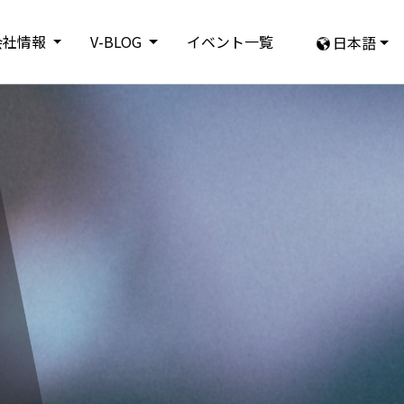
会社情報
V-BLOG
イベント一覧
日本語