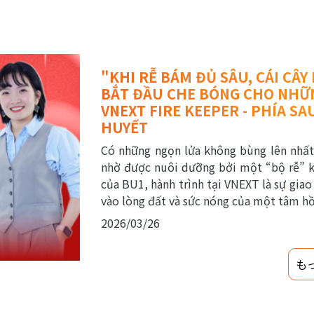
"KHI RỄ BÁM ĐỦ SÂU, CÁI CÂ
BẮT ĐẦU CHE BÓNG CHO NHỮNG
VNEXT FIRE KEEPER - PHÍA S
HUYẾT
Có những ngọn lửa không bùng lên nhất 
nhờ được nuôi dưỡng bởi một “bộ rễ” ki
của BU1, hành trình tại VNEXT là sự giao 
vào lòng đất và sức nóng của một tâm hồ
2026/03/26
も