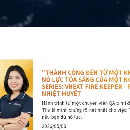
"THÀNH CÔNG ĐẾN TỪ MỘT K
NỖ LỰC TỎA SÁNG CỦA MỘT NG
SERIES: VNEXT FIRE KEEPER 
NHIỆT HUYẾT
Hành trình từ một chuyên viên QA tỉ mỉ 
Thu là minh chứng rõ nét nhất cho việc: 
nếu bạn đủ nỗ lực.
2026/05/08