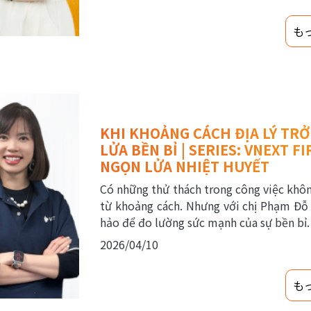
も
KHI KHOẢNG CÁCH ĐỊA LÝ TR
LỬA BỀN BỈ | SERIES: VNEXT 
NGỌN LỬA NHIỆT HUYẾT
Có những thử thách trong công việc khôn
từ khoảng cách. Nhưng với chị Phạm Đỗ
hảo để đo lường sức mạnh của sự bền bỉ.
2026/04/10
も