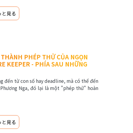
っと見る
Ở THÀNH PHÉP THỬ CỦA NGỌN
FIRE KEEPER - PHÍA SAU NHỮNG
g đến từ con số hay deadline, mà có thể đến
 Phương Nga, đó lại là một "phép thử" hoàn
っと見る