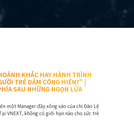
HOẢNH KHẮC HAY HÀNH TRÌNH
ƯỜI TRẺ DÁM CỐNG HIẾN?" |
- PHÍA SAU NHỮNG NGỌN LỬA
đến một Manager đầy xông xáo của chị Đào Lệ
Tại VNEXT, không có giới hạn nào cho sức trẻ