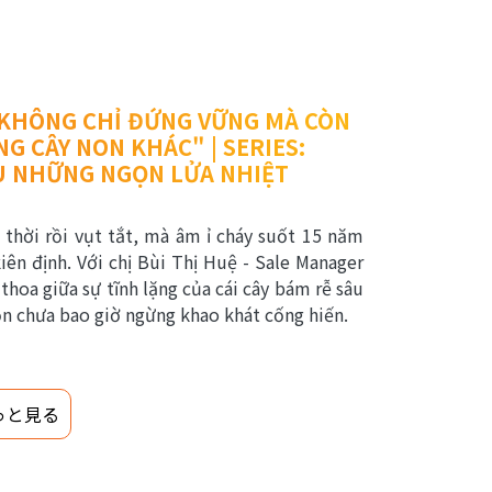
Y KHÔNG CHỈ ĐỨNG VỮNG MÀ CÒN
 CÂY NON KHÁC" | SERIES:
AU NHỮNG NGỌN LỬA NHIỆT
thời rồi vụt tắt, mà âm ỉ cháy suốt 15 năm
ên định. Với chị Bùi Thị Huệ - Sale Manager
thoa giữa sự tĩnh lặng của cái cây bám rễ sâu
n chưa bao giờ ngừng khao khát cống hiến.
っと見る