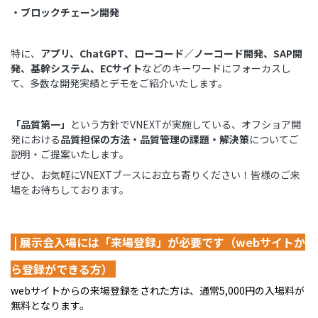
・ブロックチェーン開発
特に、
アプリ、ChatGPT、ローコード／ノーコード開発、
SAP
開
発、基幹
システム、
EC
サイト
などのキーワードにフォーカスし
て、多数な開発実績とデモをご紹介いたします。
「品質第一」
という方針でVNEXTが実施している、オフショア開
発における
品質担保の方法・品質管理の課題・解決策
についてご
説明・ご提案いたします。
ぜひ、お気軽にVNEXTブースにお立ち寄りください！皆様のご来
場をお待ちしております。
| 展示会入場には「来場登録」が必要です（webサイトか
ら登録ができる方）
webサイトからの来場登録をされた方は、通常5,000円の入場料が
無料となります。