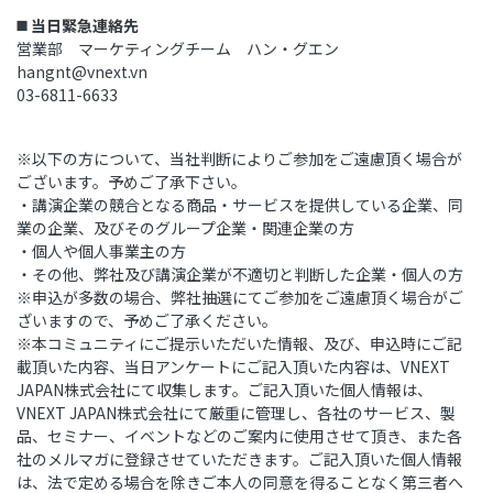
◼️ 当日緊急連絡先
営業部 マーケティングチーム ハン・グエン
hangnt@vnext.vn
03-6811-6633
※
以下の方について、当社判断によりご参加をご遠慮頂く場合が
ございます。予めご了承下さい。
・講演企業の競合となる商品・サービスを提供している企業、同
業の企業、及びそのグループ企業・関連企業の方
・個人や個人事業主の方
・その他、弊社及び講演企業が不適切と判断した企業・個人の方
※
申込が多数の場合、弊社抽選にてご参加をご遠慮頂く場合がご
ざいますので、予めご了承ください。
※
本コミュニティにご提示いただいた情報、及び、申込時にご記
載頂いた内容、当日アンケートにご記入頂いた内容は、
VNEXT
JAPAN
株式会社にて収集します。ご記入頂いた個人情報は、
VNEXT JAPAN
株式会社にて厳重に管理し、各社のサービス、製
品、セミナー、イベントなどのご案内に使用させて頂き、また各
社のメルマガに登録させていただきます。ご記入頂いた個人情報
は、法で定める場合を除きご本人の同意を得ることなく第三者へ