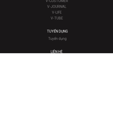
V-CUSTOMER
V-JOURNAL
V-LIFE
V-TUBE
TUYỂN DỤNG
Tuyển dụng
LIÊN HỆ
Liên hệ
Tầng 8, Toà nhà Shoutoku, 3−8−9 Sotokanda, Chiyoda-ku,
Tokyo
(+81)3-6811-6633
sales@vnext.vn
Văn phòng tại Osaka: BSO, Tòa nhà ATC ITM, 2-1-10,
Nankokita, Osaka-shi, Suminoe-ku, Osaka, Nhật Bản