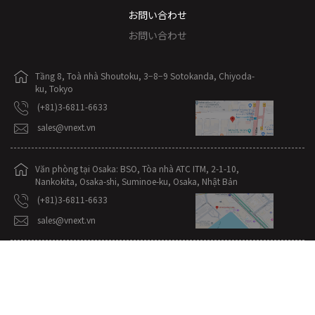
お問い合わせ
お問い合わせ
Tầng 8, Toà nhà Shoutoku, 3−8−9 Sotokanda, Chiyoda-
ku, Tokyo
(+81)3-6811-6633
sales@vnext.vn
Văn phòng tại Osaka: BSO, Tòa nhà ATC ITM, 2-1-10,
Nankokita, Osaka-shi, Suminoe-ku, Osaka, Nhật Bản
(+81)3-6811-6633
sales@vnext.vn
Văn phòng tại Fukuoka: fgn., 2-6-22, Daimyo, Fukuoka-
shi, Chuo-ku, Fukuoka, Nhật Bản
(+81)3-6811-6633
sales@vnext.vn