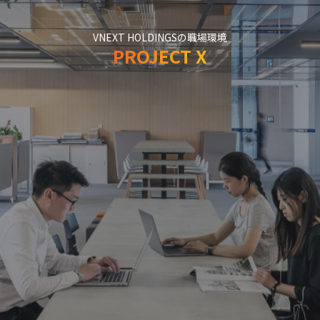
VNEXT HOLDINGSの職場環境
PROJECT X