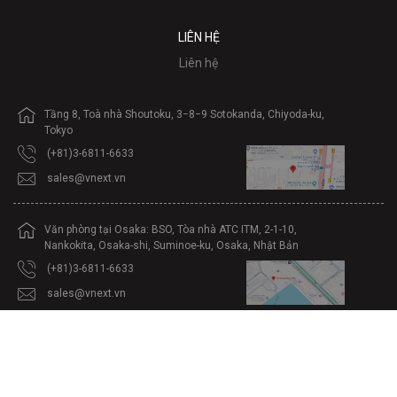
LIÊN HỆ
Liên hệ
Tầng 8, Toà nhà Shoutoku, 3−8−9 Sotokanda, Chiyoda-ku,
Tokyo
(+81)3-6811-6633
sales@vnext.vn
Văn phòng tại Osaka: BSO, Tòa nhà ATC ITM, 2-1-10,
Nankokita, Osaka-shi, Suminoe-ku, Osaka, Nhật Bản
(+81)3-6811-6633
sales@vnext.vn
Văn phòng tại Fukuoka: fgn., 2-6-22, Daimyo, Fukuoka-shi,
Chuo-ku, Fukuoka, Nhật Bản
(+81)3-6811-6633