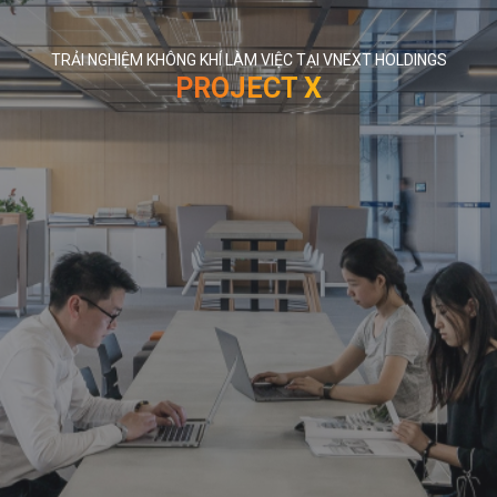
TRẢI NGHIỆM KHÔNG KHÍ LÀM VIỆC TẠI VNEXT HOLDINGS
PROJECT X