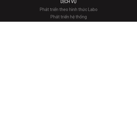
DỊCH VỤ
Phát triển theo hình thức Labo
Phát triển hệ thống
Phát triển ứng dụng Mobile
CÔNG TY
Thông tin công ty
Lời chào của CEO
Tầm nhìn - Sứ mệnh
Địa chỉ
V-BLOG
V-NEWS
V-CUSTOMER
V-JOURNAL
V-LIFE
V-TUBE