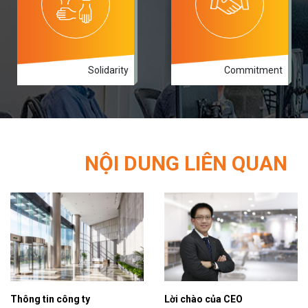
chế độ chính sách và môi
khó khăn và cùng tận hưởng
trường làm việc.
thành quả chiến thắng.
+ Cam kết với khách hàng về
niềm tin và sự hài lòng.
- Đối với thành viên:
Solidarity
Commitment
+ Cam kết với doanh nghiệp
về hiệu quả công việc và sự
gắn bó.
+ Cam kết với khách hàng về
chất lượng sản phẩm và dịch
vụ.
NỘI DUNG LIÊN QUAN
Thông tin công ty
Lời chào của CEO