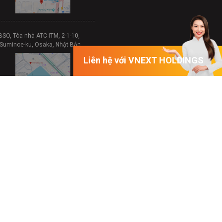
BSO, Tòa nhà ATC ITM, 2-1-10,
 Suminoe-ku, Osaka, Nhật Bản
Liên hệ với VNEXT HOLDINGS
 fgn., 2-6-22, Daimyo, Fukuoka-shi,
t Bản
C, Toà nhà Central Point, 219 Trung
 Hà Nội, Việt Nam