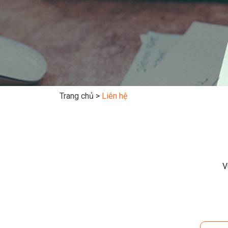
Trang chủ
>
Liên hệ
V