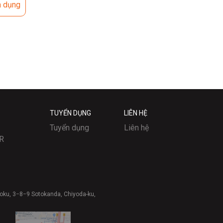
n dụng
TUYỂN DỤNG
LIÊN HỆ
Tuyển dụng
Liên hệ
R
oku, 3−8−9 Sotokanda, Chiyoda-ku,