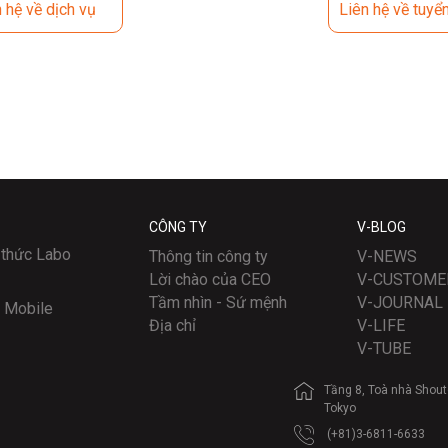
hệ về dịch vụ
Liên hệ về tuyể
CÔNG TY
V-BLOG
h thức Labo
Thông tin công ty
V-NEWS
Lời chào của CEO
V-CUSTOME
Tầm nhìn - Sứ mệnh
V-JOURNAL
g Mobile
Địa chỉ
V-LIFE
V-TUBE
Tầng 8, Toà nhà Shout
Tokyo
(+81)3-6811-6633