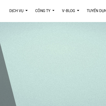
DỊCH VỤ
CÔNG TY
V-BLOG
TUYỂN DỤ