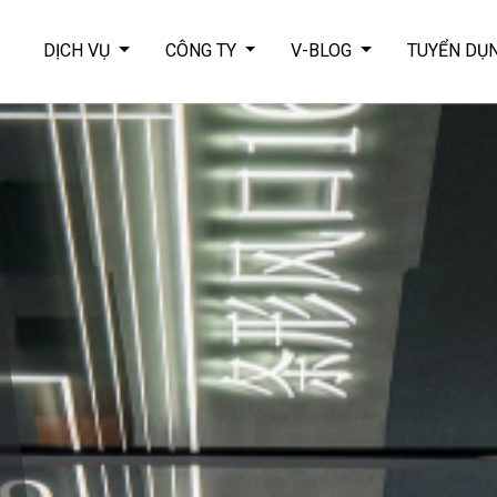
DỊCH VỤ
CÔNG TY
V-BLOG
TUYỂN DỤ