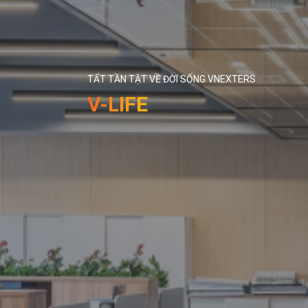
TẤT TẦN TẬT VỀ ĐỜI SỐNG VNEXTERS
V-LIFE