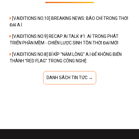
[V.AIDITIONS NO.10] BREAKING NEWS: BÁO CHÍ TRONG THỜI
ĐẠI A.I
[V.AIDITIONS NO.9] RECAP AI TALK #1: AI TRONG PHÁT
TRIỂN PHẦN MỀM - CHIẾN LƯỢC SINH TỒN THỜI ĐẠI MỚI
[V.AIDITIONS NO.8] BÍ KÍP "NẰM LÒNG" A.I ĐỂ KHÔNG BIẾN
THÀNH "RED FLAG" TRONG CÔNG NGHỆ
DANH SÁCH TIN TỨC →