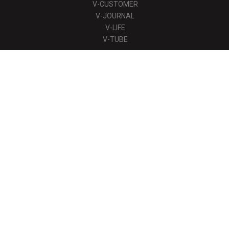
V-CUSTOMER
V-JOURNAL
V-LIFE
V-TUBE
TUYỂN DỤNG
Tuyển dụng
LIÊN HỆ
Liên hệ
Tầng 8, Toà nhà Shoutoku, 3−8−9 Sotokanda, Chiyoda-ku,
Tokyo
(+81)3-6811-6633
sales@vnext.vn
Văn phòng tại Osaka: BSO, Tòa nhà ATC ITM, 2-1-10,
Nankokita, Osaka-shi, Suminoe-ku, Osaka, Nhật Bản