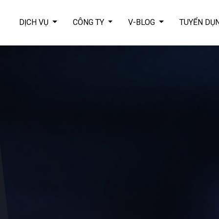
DỊCH VỤ
CÔNG TY
V-BLOG
TUYỂN DỤ