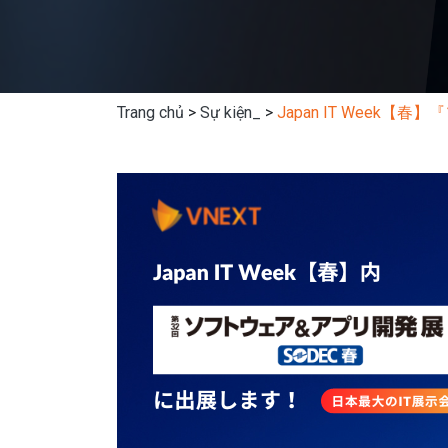
Trang chủ
>
Sự kiện_
>
Japan IT Week