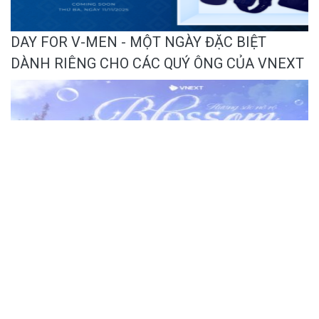
DAY FOR V-MEN - MỘT NGÀY ĐẶC BIỆT
DÀNH RIÊNG CHO CÁC QUÝ ÔNG CỦA VNEXT
BLOSSOM - HƯƠNG SẮC NỞ RỘ CÙNG
NHỮNG “BÔNG HOA” NHÀ VNEXT NGÀY
20/10