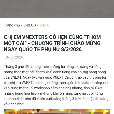
Trang chủ
>
V-BLOG
>
V-LIFE
CHỊ EM VNEXTERS CÓ HẸN CÙNG “THƠM
MỘT CÁI” - CHƯƠNG TRÌNH CHÀO MỪNG
NGÀY QUỐC TẾ PHỤ NỮ 8/3/2026
18/03/2026
Tháng 3 ghé đến mang theo những tia nắng dịu dàng và cũng
mang theo một cái “thơm khẽ” dành riêng cho những bóng hồng
của VNEXT. Ngày 6/3 vừa qua, VNEXT đã gửi trao yêu thương tới
các chị em VNEXTers bằng những món quà chăm sóc sắc đẹp xinh
xắn cùng một buổi workshop cắm hoa nhẹ nhàng, tinh tế. Giữa
những bông hoa tươi và không khí rộn ràng, từng nụ cười, từng
khoảnh khắc nhỏ đã khiến buổi sáng tháng 3 trở nên thật dịu dàng
và đáng nhớ.