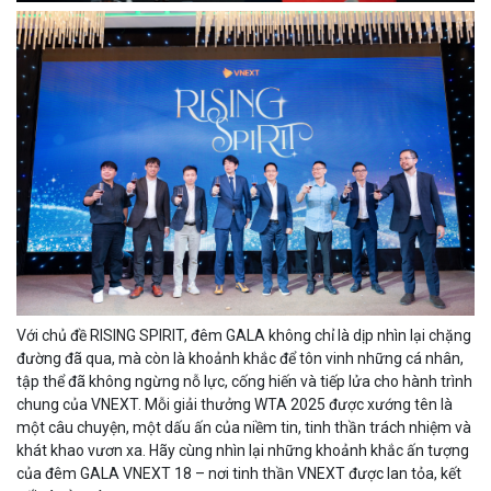
Với chủ đề RISING SPIRIT, đêm GALA không chỉ là dịp nhìn lại chặng
đường đã qua, mà còn là khoảnh khắc để tôn vinh những cá nhân,
tập thể đã không ngừng nỗ lực, cống hiến và tiếp lửa cho hành trình
chung của VNEXT. Mỗi giải thưởng WTA 2025 được xướng tên là
một câu chuyện, một dấu ấn của niềm tin, tinh thần trách nhiệm và
khát khao vươn xa. Hãy cùng nhìn lại những khoảnh khắc ấn tượng
của đêm GALA VNEXT 18 – nơi tinh thần VNEXT được lan tỏa, kết