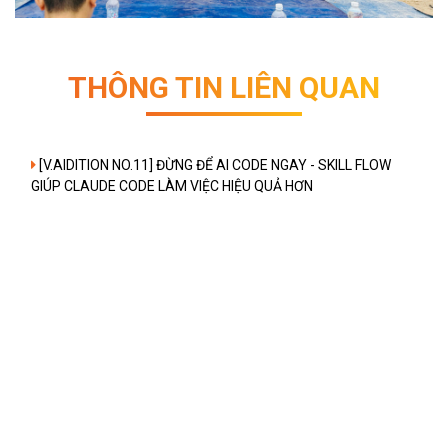
THÔNG TIN LIÊN QUAN
[V.AIDITION NO.11] ĐỪNG ĐỂ AI CODE NGAY - SKILL FLOW
GIÚP CLAUDE CODE LÀM VIỆC HIỆU QUẢ HƠN
[V.AIDITIONS NO.10] BREAKING NEWS: BÁO CHÍ TRONG THỜI
ĐẠI A.I
[V.AIDITIONS NO.9] RECAP AI TALK #1: AI TRONG PHÁT
TRIỂN PHẦN MỀM - CHIẾN LƯỢC SINH TỒN THỜI ĐẠI MỚI
[V.AIDITIONS NO.8] BÍ KÍP "NẰM LÒNG" A.I ĐỂ KHÔNG BIẾN
THÀNH "RED FLAG" TRONG CÔNG NGHỆ
DANH SÁCH TIN TỨC →