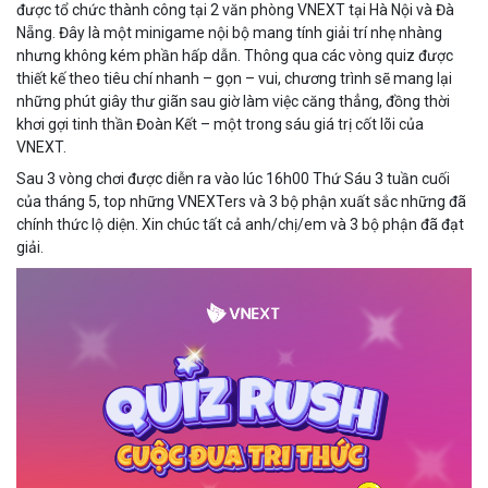
được tổ chức thành công tại 2 văn phòng VNEXT tại Hà Nội và Đà
Nẵng. Đây là một minigame nội bộ mang tính giải trí nhẹ nhàng
nhưng không kém phần hấp dẫn. Thông qua các vòng quiz được
thiết kế theo tiêu chí nhanh – gọn – vui, chương trình sẽ mang lại
những phút giây thư giãn sau giờ làm việc căng thẳng, đồng thời
khơi gợi tinh thần Đoàn Kết – một trong sáu giá trị cốt lõi của
VNEXT.
Sau 3 vòng chơi được diễn ra vào lúc 16h00 Thứ Sáu 3 tuần cuối
của tháng 5, top những VNEXTers và 3 bộ phận xuất sắc những đã
chính thức lộ diện. Xin chúc tất cả anh/chị/em và 3 bộ phận đã đạt
giải.