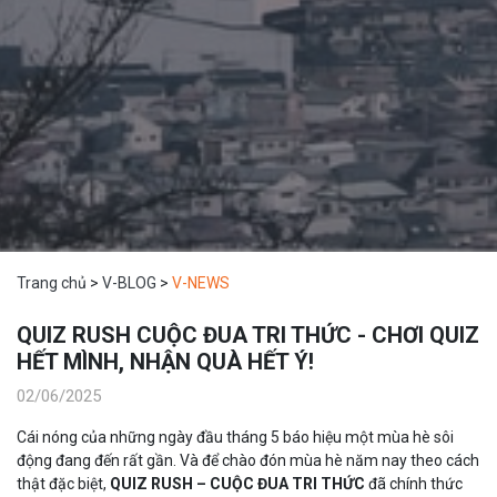
Trang chủ
>
V-BLOG
>
V-NEWS
QUIZ RUSH CUỘC ĐUA TRI THỨC - CHƠI QUIZ
HẾT MÌNH, NHẬN QUÀ HẾT Ý!
02/06/2025
Cái nóng của những ngày đầu tháng 5 báo hiệu một mùa hè sôi
động đang đến rất gần. Và để chào đón mùa hè năm nay theo cách
thật đặc biệt,
QUIZ RUSH – CUỘC ĐUA TRI THỨC
đã chính thức