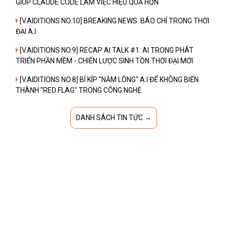
GIÚP CLAUDE CODE LÀM VIỆC HIỆU QUẢ HƠN
[V.AIDITIONS NO.10] BREAKING NEWS: BÁO CHÍ TRONG THỜI
ĐẠI A.I
[V.AIDITIONS NO.9] RECAP AI TALK #1: AI TRONG PHÁT
TRIỂN PHẦN MỀM - CHIẾN LƯỢC SINH TỒN THỜI ĐẠI MỚI
[V.AIDITIONS NO.8] BÍ KÍP "NẰM LÒNG" A.I ĐỂ KHÔNG BIẾN
THÀNH "RED FLAG" TRONG CÔNG NGHỆ
DANH SÁCH TIN TỨC →