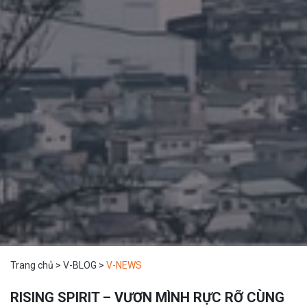
Trang chủ
>
V-BLOG
>
V-NEWS
RISING SPIRIT – VƯƠN MÌNH RỰC RỠ CÙNG