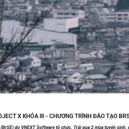
JECT X KHÓA III - CHƯƠNG TRÌNH ĐÀO TẠO BR
i (BrSE) do VNEXT Software tổ chức. Trải qua 2 mùa tuyển sinh, 