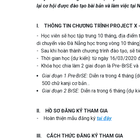
lại cơ hội được đào tạo bài bản và làm việc tại
I. THÔNG TIN CHƯƠNG TRÌNH PROJECT X - 
- Học viên sẽ học tập trung 10 tháng, địa điểm 
di chuyển vào Đà Nẵng học trong vòng 10 tháng)
- Sau khi hoàn thành chương trình đào tạo, sẽ
- Thời gian học (dự kiến): từ ngày 16/03/2020 
- Khóa học chia làm 2 giai đoạn là Pre-BrSE và
Giai đoạn 1 Pre-BrSE:
Diễn ra trong 4 tháng (
500 chữ kanji cơ bản…
Giai đoạn 2 BrSE:
Diễn ra trong 6 tháng (dự k
II. HỒ SƠ ĐĂNG KÝ THAM GIA
- Hoàn thiện mẫu đăng ký
tại đây
III. CÁCH THỨC ĐĂNG KÝ THAM GIA