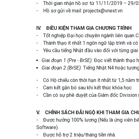
- Thời gian nhận hồ sơ: từ 11/11/2019 – 29/
- Hồ sơ gửi về mail: projectx@vnext.vn
IV. ĐIỀU KIỆN THAM GIA CHƯƠNG TRÌNH
- Tốt nghiệp Đại học chuyên ngành liên quan Cô
- Thành thạo ít nhất 1 ngôn ngữ lập trình và có 
- Yêu cầu tiếng Nhật đầu vào đối với từng giai
Giai đoạn 1 (Pre - BrSE):
Đọc viết thành thạo 
Giai đoạn 2 (BrSE):
Tiếng Nhật N4 hoặc tươn
- Có Hộ chiếu còn thời hạn ít nhất từ 1,5 năm tr
- Cam kết gắn bó sau khi kết thúc khóa học.
- Cần có sự phê duyệt của Giám đốc Division 
V. CHÍNH SÁCH ĐÃI NGỘ KHI THAM GIA C
- Được hưởng 100% lương (Nếu là ứng viên bên
Software).
- Được hỗ trợ 2 triệu/tháng tiền nhà.