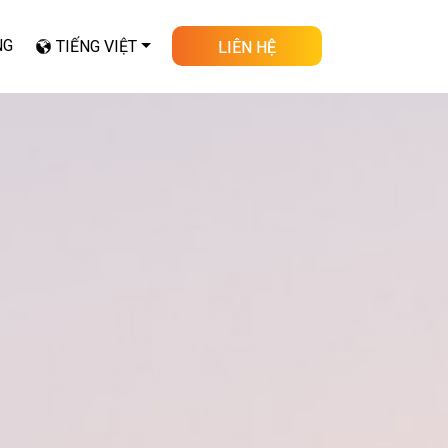
NG
TIẾNG VIỆT
LIÊN HỆ