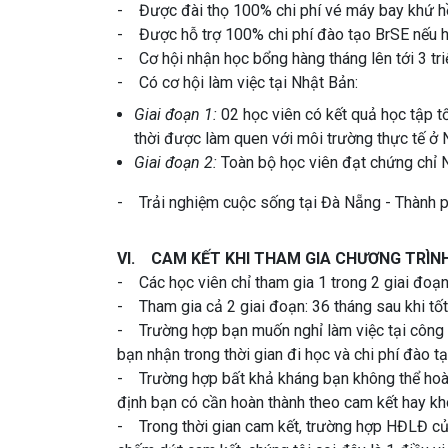
- Được đài thọ 100% chi phí vé máy bay khứ hồ
- Được hỗ trợ 100% chi phí đào tạo BrSE nếu h
- Cơ hội nhận học bổng hàng tháng lên tới 3 tri
- Có cơ hội làm việc tại Nhật Bản:
Giai đoạn 1:
02 học viên có kết quả học tập tố
thời được làm quen với môi trường thực tế ở 
Giai đoạn 2:
Toàn bộ học viên đạt chứng chỉ 
- Trải nghiệm cuộc sống tại Đà Nẵng - Thành 
VI. CAM KẾT KHI THAM GIA CHƯƠNG TRÌN
- Các học viên chỉ tham gia 1 trong 2 giai đoạ
- Tham gia cả 2 giai đoạn: 36 tháng sau khi tốt
- Trường hợp bạn muốn nghỉ làm việc tại công ty
bạn nhận trong thời gian đi học và chi phí đào t
- Trường hợp bất khả kháng bạn không thể hoàn t
định bạn có cần hoàn thành theo cam kết hay kh
- Trong thời gian cam kết, trường hợp HĐLĐ của