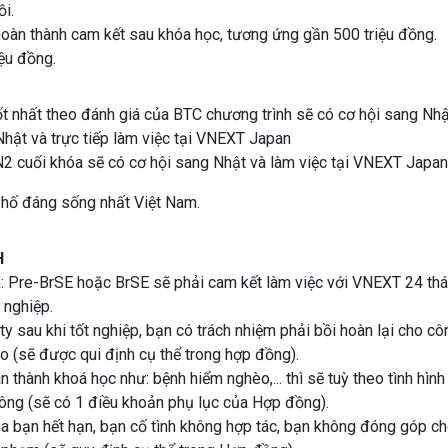
i.
oàn thành cam kết sau khóa học, tương ứng gần 500 triệu đồng.
ệu đồng.
t nhất theo đánh giá của BTC chương trình sẽ có cơ hội sang Nhật
Nhật và trực tiếp làm việc tại VNEXT Japan
N2 cuối khóa sẽ có cơ hội sang Nhật và làm việc tại VNEXT Japan
phố đáng sống nhất Việt Nam.
H
n: Pre-BrSE hoặc BrSE sẽ phải cam kết làm việc với VNEXT 24 thán
 nghiệp.
 sau khi tốt nghiệp, bạn có trách nhiệm phải bồi hoàn lại cho cô
ạo (sẽ được qui định cụ thể trong hợp đồng).
hành khoá học như: bệnh hiểm nghèo,... thì sẽ tuỳ theo tình hình
ông (sẽ có 1 điều khoản phụ lục của Hợp đồng).
 bạn hết hạn, bạn cố tình không hợp tác, bạn không đóng góp ch