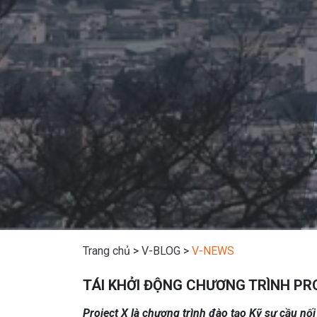
Trang chủ
>
V-BLOG
>
V-NEWS
TÁI KHỞI ĐỘNG CHƯƠNG TRÌNH PRO
Project X là chương trình đào tạo Kỹ sư cầu nố