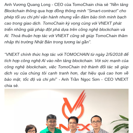
Anh Vương Quang Long - CEO của TomoChain chia sẻ
“Nền tảng
Blockchain thông qua hợp đồng thông minh “Smart-contract" cho
phép tối ưu chi phí vận hành nhưng vẫn đảm bảo tính minh bạch
cao trong giao dịch. TomoChain kỳ vọng cùng với VNEXT phát
triển những giải pháp đột phá dựa trên công nghệ blockchain và
AI. Thoả thuận hợp tác với VNEXT cũng sẽ giúp TomoChain thâm
nhập thị trường Nhật Bản trong tương lai gần".
“VNEXT chính thức hợp tác với TOMOCHAIN từ ngày 2/5/2018 để
tích hợp công nghệ AI vào nền tảng blockchain. Với sức mạnh của
công nghệ blockchain, việc TomoChain trở thành đối tác sẽ giúp
dịch vụ của chúng tôi cạnh tranh hơn, đạt hiệu quả cao hơn về
bảo mật, tốc độ và chi phí”
- Anh Trần Ngọc Sơn - CEO VNEXT
chia sẻ.