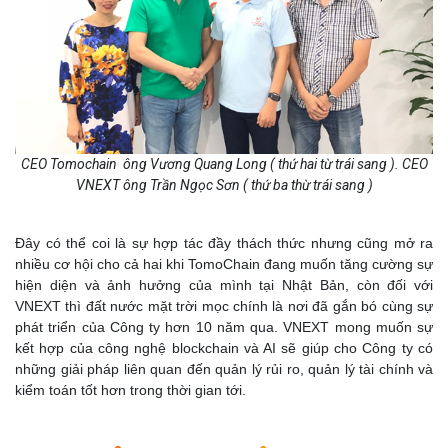
CEO Tomochain ông Vương Quang Long ( thứ hai từ trái sang ). CEO
VNEXT ông Trần Ngọc Sơn ( thứ ba thừ trái sang )
Đây có thể coi là sự hợp tác đầy thách thức nhưng cũng mở ra
nhiều cơ hội cho cả hai khi TomoChain đang muốn tăng cường sự
hiện diện và ảnh hưởng của mình tại Nhật Bản, còn đối với
VNEXT thì đất nước mặt trời mọc chính là nơi đã gắn bó cùng sự
phát triển của Công ty hơn 10 năm qua. VNEXT mong muốn sự
kết hợp của công nghệ blockchain và AI sẽ giúp cho Công ty có
những giải pháp liên quan đến quản lý rủi ro, quản lý tài chính và
kiểm toán tốt hơn trong thời gian tới.