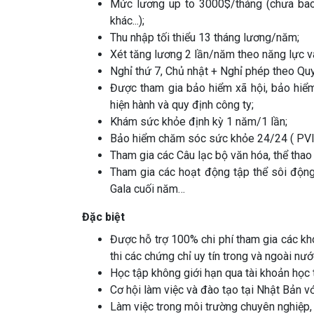
Mức lương up to 3000$/tháng (chưa bao
khác...);
Thu nhập tối thiểu 13 tháng lương/năm;
Xét tăng lương 2 lần/năm theo năng lực và
Nghỉ thứ 7, Chủ nhật + Nghỉ phép theo Quy
Được tham gia bảo hiểm xã hội, bảo hiểm
hiện hành và quy định công ty;
Khám sức khỏe định kỳ 1 năm/1 lần;
Bảo hiểm chăm sóc sức khỏe 24/24 ( PVI
Tham gia các Câu lạc bộ văn hóa, thể tha
Tham gia các hoạt động tập thể sôi độn
Gala cuối năm…
Đặc biệt
Được hỗ trợ 100% chi phí tham gia các k
thi các chứng chỉ uy tín trong và ngoài n
Học tập không giới hạn qua tài khoản học
Cơ hội làm việc và đào tạo tại Nhật Bản vớ
Làm việc trong môi trường chuyên nghiệp, đ