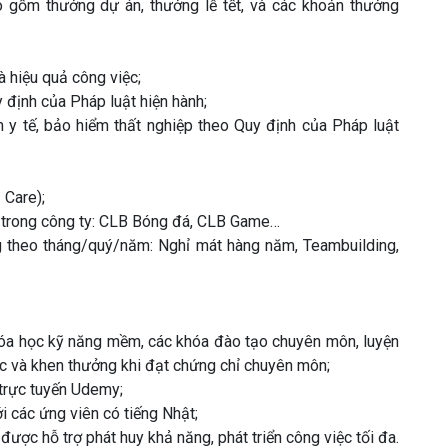
 gồm thưởng dự án, thưởng lễ tết, và các khoản thưởng
 hiệu quả công việc;
 định của Pháp luật hiện hành;
 y tế, bảo hiểm thất nghiệp theo Quy định của Pháp luật
 Care);
o trong công ty: CLB Bóng đá, CLB Game…
g theo tháng/quý/năm: Nghỉ mát hàng năm, Teambuilding,
hóa học kỹ năng mềm, các khóa đào tạo chuyên môn, luyện
ước và khen thưởng khi đạt chứng chỉ chuyên môn;
 trực tuyến Udemy;
i các ứng viên có tiếng Nhật;
ược hỗ trợ phát huy khả năng, phát triển công việc tối đa.