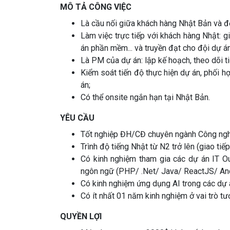
MÔ TẢ CÔNG VIỆC
Là cầu nối giữa khách hàng Nhật Bản và đ
Làm việc trực tiếp với khách hàng Nhật: g
án phần mềm... và truyền đạt cho đội dự á
Là PM của dự án: lập kế hoạch, theo dõi t
Kiểm soát tiến độ thực hiện dự án, phối h
án;
Có thể onsite ngắn hạn tại Nhật Bản.
YÊU CẦU
Tốt nghiệp ĐH/CĐ chuyên ngành Công nghệ
Trình độ tiếng Nhật từ N2 trở lên (giao tiếp 
Có kinh nghiệm tham gia các dự án IT O
ngôn ngữ (PHP/ .Net/ Java/ ReactJS/ Andr
Có kinh nghiệm ứng dụng AI trong các dự 
Có ít nhất 01 năm kinh nghiệm ở vai trò 
QUYỀN LỢI