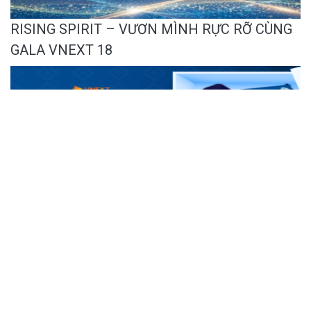
RISING SPIRIT – VƯƠN MÌNH RỰC RỠ CÙNG
GALA VNEXT 18
DAY FOR V-MEN - MỘT NGÀY ĐẶC BIỆT
DÀNH RIÊNG CHO CÁC QUÝ ÔNG CỦA VNEXT