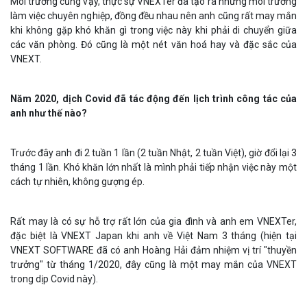
Môi trường cũng vậy, thực sự VNEXTer đã tạo ra những môi trường
làm việc chuyên nghiệp, đồng đều nhau nên anh cũng rất may mắn
khi không gặp khó khăn gì trong việc này khi phải di chuyển giữa
các văn phòng. Đó cũng là một nét văn hoá hay và đặc sắc của
VNEXT.
Năm 2020, dịch Covid đã tác động đến lịch trình công tác của
anh như thế nào?
Trước đây anh đi 2 tuần 1 lần (2 tuần Nhật, 2 tuần Việt), giờ đổi lại 3
tháng 1 lần. Khó khăn lớn nhất là mình phải tiếp nhận việc này một
cách tự nhiên, không gượng ép.
Rất may là có sự hỗ trợ rất lớn của gia đình và anh em VNEXTer,
đặc biệt là VNEXT Japan khi anh về Việt Nam 3 tháng (hiện tại
VNEXT SOFTWARE đã có anh Hoàng Hải đảm nhiệm vị trí "thuyền
trưởng" từ tháng 1/2020, đây cũng là một may mắn của VNEXT
trong dịp Covid này).