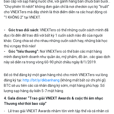
bao cấp với sạp hàng nước chè, với gánh hàng bán chuối bán bưởi…
“Chợ phiên Vi nếch” không đơn giản chỉ là nơi checkin cực kỳ “truất”
cho VNEXTers mà đây chính là thời điểm diễn ra các hoạt động có
“1 KHÔNG 2” tại VNEXT.
- Góc trao đổi sách:
VNEXTers có thể những cuốn sách mình đã
đọc rồi đến để trao đổi với bất kỳ 1 cuốn sách nào đó của người
khác. Cùng chia sẻ cho nhau những cuốn sách hay, những bài học
thú vị ngay thôi nào!
- Góc “tiểu thương”:
Nơi VNEXTers có thể bán các mặt hàng
mình đang kinh doanh như quần áo, mỹ phẩm, đồ ăn…các giao dịch
này sẽ diễn ra trong vòng 60-90 phút chiều ngày 8/1/2019.
Để có thể đăng ký một gian hàng nhỏ cho mình VNEXTers vui lòng
đăng ký tại:
http://bit.ly/dkbanhang
(không mất bất cứ chi phí gì).
BTC sẽ ưu tiên các cá nhân đăng ký sớm, mặt hàng phù hợp. Số
lượng sạp hàng dự kiến 5-7 mặt hàng.
4. Gala dinner “Trao giải VNEXT Awards & cuộc thi âm nhạc
Thương nhớ thời bao cấp”
- Lễ trao giải VNEXT Awards nhằm tôn vinh tập thể và cá nhân có