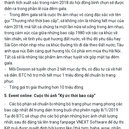
thành tích xuất sắc trong năm 2018 do hội đồng bình chọn sẽ được
diễn ra trong phần lễ của đêm gala.
- Trong đêm gala sẽ là cuộc thi âm nhạc vô cùng đặc sắc với tên
gọi “Thương nhớ thời bao cấp”, sẽ không còn là những tiết mục của
năm 2018, mà tất cả chúng ta một lần nữa sẽ sống trong âm nhạc,
trong cảm xúc của giữa những bao cấp 1980 với các ca khúc về
tiền chiến, về tình yêu quê hương đất nước, về thủ đô yêu dấu hay
Sài Gòn nhộn nhịp như ca khúc Đường tôi đi dài theo Đất nước; Tàu
anh qua núi; Bến cảng quê hương tôi; Có phải em mùa thu Hà Nội…
Tất cả sẽ là những tác phẩm âm nhạc tuyệt vời góp mặt tại đêm
gala.
- Mỗi Division sẽ tuyển chọn 2 tiết mục dự thi, có đầu tư cả về hát
và diễn. BTC hỗ trợ mỗi tiết mục 1 triệu đồng để chuẩn bị trang
phục.
- Tổng giá trị giải thưởng hơn 10 triệu đồng
5. Event online: Cuộc thi ảnh “Ký ức thời bao cấp”
- Các bộ phận sẽ chuẩn bị những bộ trang phục mang phong các
bao cấp nhất để trưng diện trong buổi chợ phiên ngày 8/1/2019.
Tại đó BTC sẽ chụp cho các bộ phận những bức ảnh chất lượng
nhất, sau đó đăng tải lên trang fanpage VNEXT Software để dự thi.
Kết quả được quyết định bởi lượng like (thả tym; haha; wow; phẫn