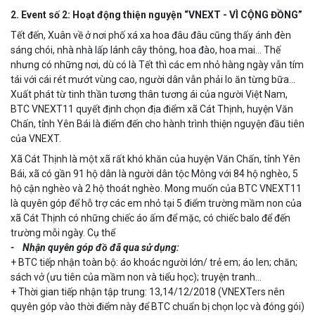
2. Event số 2: Hoạt động thiện nguyện “VNEXT - VÌ CỘNG ĐỒNG”
Tết đến, Xuân về ở nơi phố xá xa hoa đâu đâu cũng thấy ánh đèn
sáng chói, nhà nhà lấp lánh cây thông, hoa đào, hoa mai... Thế
nhưng có những nơi, dù có là Tết thì các em nhỏ hàng ngày vẫn tím
tái với cái rét mướt vùng cao, người dân vẫn phải lo ăn từng bữa...
Xuất phát từ tinh thần tương thân tương ái của người Việt Nam,
BTC VNEXT11 quyết định chọn địa điểm xã Cát Thịnh, huyện Văn
Chấn, tỉnh Yên Bái là điểm đến cho hành trình thiện nguyện đầu tiên
của VNEXT.
Xã Cát Thịnh là một xã rất khó khăn của huyện Văn Chấn, tỉnh Yên
Bái, xã có gần 91 hộ dân là người dân tộc Mông với 84 hộ nghèo, 5
hộ cận nghèo và 2 hộ thoát nghèo. Mong muốn của BTC VNEXT11
là quyên góp để hỗ trợ các em nhỏ tại 5 điểm trường mầm non của
xã Cát Thịnh có những chiếc áo ấm để mặc, có chiếc balo để đến
trường mỗi ngày. Cụ thể
- Nhận quyên góp đồ đã qua sử dụng:
+ BTC tiếp nhận toàn bộ: áo khoác người lớn/ trẻ em; áo len; chăn;
sách vở (ưu tiên của mầm non và tiểu học); truyện tranh…
+ Thời gian tiếp nhận tập trung: 13,14/12/2018 (VNEXTers nên
quyên góp vào thời điểm này để BTC chuẩn bị chọn lọc và đóng gói)