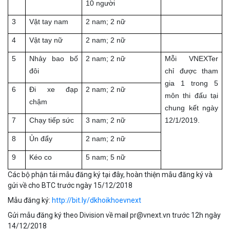
10 người
3
Vật tay nam
2 nam; 2 nữ
4
Vật tay nữ
2 nam; 2 nữ
5
Nhảy bao bố
2 nam; 2 nữ
Mỗi VNEXTer
đôi
chỉ được tham
gia 1 trong 5
6
Đi xe đạp
2 nam; 2 nữ
môn thi đấu tại
chậm
chung kết ngày
7
Chạy tiếp sức
3 nam; 2 nữ
12/1/2019.
8
Ủn đẩy
2 nam; 2 nữ
9
Kéo co
5 nam; 5 nữ
Các bộ phận tải mẫu đăng ký tại đây, hoàn thiện mẫu đăng ký và
gửi về cho BTC trước ngày 15/12/2018
Mẫu đăng ký:
http://bit.ly/dkhoikhoevnext
Gửi mẫu đăng ký theo Division về mail pr@vnext.vn trước 12h ngày
14/12/2018