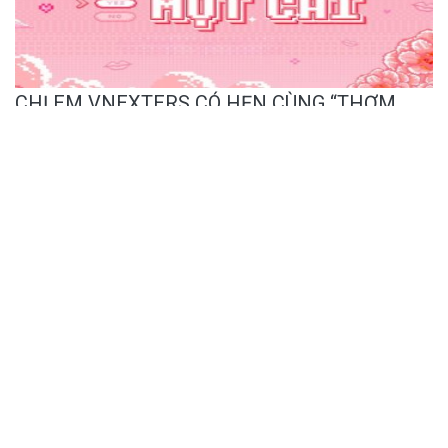
CHỊ EM VNEXTERS CÓ HẸN CÙNG “THƠM
MỘT CÁI” - CHƯƠNG TRÌNH CHÀO MỪNG
NGÀY QUỐC TẾ PHỤ NỮ 8/3/2026
RISING SPIRIT – VƯƠN MÌNH RỰC RỠ CÙNG
GALA VNEXT 18