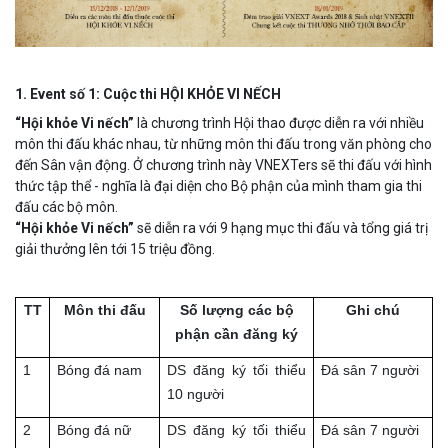
1. Event số 1: Cuộc thi HỘI KHỎE VI NẾCH
“Hội khỏe Vi nếch”
là chương trình Hội thao được diễn ra với nhiều
môn thi đấu khác nhau, từ những môn thi đấu trong văn phòng cho
đến Sân vận động. Ở chương trình này VNEXTers sẽ thi đấu với hình
thức tập thể - nghĩa là đại diện cho Bộ phận của mình tham gia thi
đấu các bộ môn.
“Hội khỏe Vi nếch”
sẽ diễn ra với 9 hạng mục thi đấu và tổng giá trị
giải thưởng lên tới 15 triệu đồng.
TT
Môn thi đấu
Số lượng các bộ
Ghi chú
phận cần đăng ký
1
Bóng đá nam
DS đăng ký tối thiểu
Đá sân 7 người
10 người
2
Bóng đá nữ
DS đăng ký tối thiểu
Đá sân 7 người