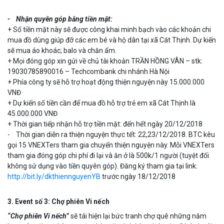
- Nhận quyên góp bằng tiền mặt:
+ Số tiền mặt này sẽ được công khai minh bạch vào các khoản chi
mua đồ dùng giúp đỡ các em bé và hộ dân tại xã Cát Thịnh. Dự kiến
sẽ mua áo khoác; balo và chăn ấm.
+ Mọi đóng góp xin gửi về chủ tài khoản TRẦN HỒNG VÂN – stk:
19030785890016 – Techcombank chi nhánh Hà Nội
+ Phía công ty sẽ hỗ trợ hoạt động thiện nguyện này 15.000.000
VNĐ
+ Dự kiến số tiền cần để mua đồ hỗ trợ trẻ em xã Cát Thịnh là
45.000.000 VNĐ
+ Thời gian tiếp nhận hỗ trợ tiền mặt: đến hết ngày 20/12/2018
- Thời gian diễn ra thiện nguyện thực tết: 22,23/12/2018. BTC kêu
gọi 15 VNEXTers tham gia chuyến thiện nguyện này. Mỗi VNEXTers
tham gia đóng góp chi phí đi lại và ăn ở là 500k/1 người (tuyệt đối
không sử dụng vào tiền quyên góp). Đăng ký tham gia tại link:
http://bit.ly/dkthiennguyenYB
trước ngày 18/12/2018
3. Event số 3: Chợ phiên Vi nếch
“Chợ phiên Vi nếch”
sẽ tái hiện lại bức tranh chợ quê những năm