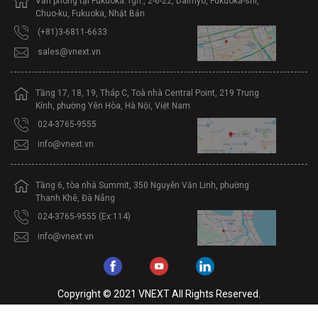
Văn phòng tại Fukuoka: fgn., 2-6-22, Daimyo, Fukuoka-shi,
Chuo-ku, Fukuoka, Nhật Bản
(+81)3-6811-6633
sales@vnext.vn
Tầng 17, 18, 19, Tháp C, Toà nhà Central Point, 219 Trung
Kính, phường Yên Hòa, Hà Nội, Việt Nam
024-3765-9555
info@vnext.vn
Tầng 6, tòa nhà Summit, 350 Nguyễn Văn Linh, phường
Thanh Khê, Đà Nẵng
024-3765-9555 (Ex:114)
info@vnext.vn
Copyright © 2021 VNEXT All Rights Reserved.