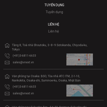
TUYỂN DỤNG
Tuyển dụng
LIÊN HỆ
Liên hệ
Tầng 8, Toà nhà Shoutoku, 3−8−9 Sotokanda, Chiyoda-ku,
Tokyo
(+81)3-6811-6633
sales@vnext.vn
Văn phòng tại Osaka: BSO, Tòa nhà ATC ITM, 2-1-10,
Nankokita, Osaka-shi, Suminoe-ku, Osaka, Nhật Bản
(+81)3-6811-6633
sales@vnext.vn