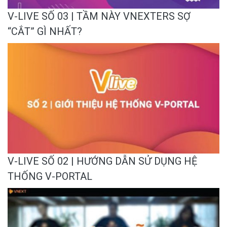
V-LIVE SỐ 03 | TẦM NÀY VNEXTERS SỢ
“CẮT” GÌ NHẤT?
V-LIVE SỐ 02 | HƯỚNG DẪN SỬ DỤNG HỆ
THỐNG V-PORTAL