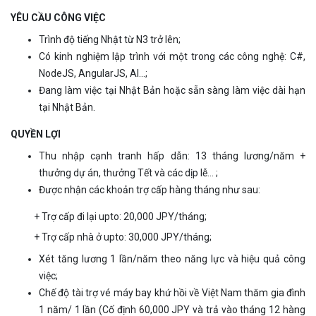
YÊU CẦU CÔNG VIỆC
Trình độ tiếng Nhật từ N3 trở lên;
Có kinh nghiệm lập trình với một trong các công nghệ: C#,
NodeJS, AngularJS, AI...;
Đang làm việc tại Nhật Bản hoặc sẵn sàng làm việc dài hạn
tại Nhật Bản.
QUYỀN LỢI
Thu nhập cạnh tranh hấp dẫn: 13 tháng lương/năm +
thưởng dự án, thưởng Tết và các dịp lễ… ;
Được nhận các khoản trợ cấp hàng tháng như sau:
+ Trợ cấp đi lại upto: 20,000 JPY/tháng;
+ Trợ cấp nhà ở upto: 30,000 JPY/tháng;
Xét tăng lương 1 lần/năm theo năng lực và hiệu quả công
việc;
Chế độ tài trợ vé máy bay khứ hồi về Việt Nam thăm gia đình
1 năm/ 1 lần (Cố định 60,000 JPY và trả vào tháng 12 hàng