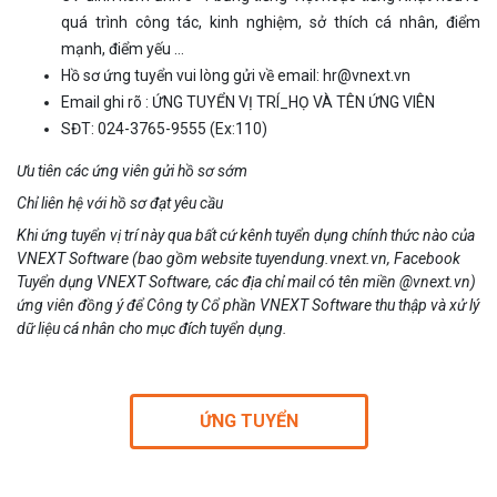
quá trình công tác, kinh nghiệm, sở thích cá nhân, điểm
mạnh, điểm yếu …
Hồ sơ ứng tuyển vui lòng gửi về email: hr@vnext.vn
Email ghi rõ : ỨNG TUYỂN VỊ TRÍ_HỌ VÀ TÊN ỨNG VIÊN
SĐT: 024-3765-9555 (Ex:110)
Ưu tiên các ứng viên gửi hồ sơ sớm
Chỉ liên hệ với hồ sơ đạt yêu cầu
Khi ứng tuyển vị trí này qua bất cứ kênh tuyển dụng chính thức nào của
VNEXT Software (bao gồm website tuyendung.vnext.vn, Facebook
Tuyển dụng VNEXT Software, các địa chỉ mail có tên miền @vnext.vn)
ứng viên đồng ý để Công ty Cổ phần VNEXT Software thu thập và xử lý
dữ liệu cá nhân cho mục đích tuyển dụng.
ỨNG TUYỂN