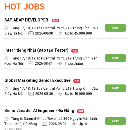
HOT JOBS
SAP ABAP DEVELOPER
hot
Xem
Tầng 17, 18, 19 Tòa Central Point, 219 Trung Kính, Cầu
Giấy, Hà Nội
2026-08-30
Up to 45.000.000
chi tiết
Intern tiếng Nhật (Đào tạo Tester)
hot
Xem
Tầng 17, 18, 19 Tòa Central Point, 219 Trung Kính, Yên
Hòa, Hà Nội
2026-08-31
Thỏa thuận
chi tiết
Global Marketing Senior Executive
hot
Xem
Tầng 17, 18, 19 Tòa Central Point, 219 Trung Kính, Cầu
Giấy, Hà Nội
2026-08-30
Up to 40,000,000
chi tiết
Senior/Leader AI Engineer - Đà Nẵng
hot
Tầng 6, Summit Office Tower, số 350 Nguyễn Văn Linh,
Xem
Thanh Khê, Đà Nẵng
2026-08-31
Up to
chi tiết
50,000,000