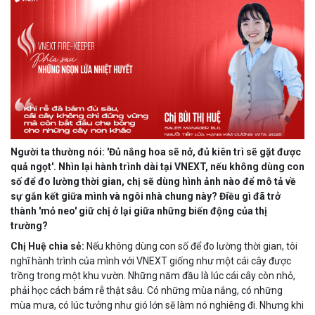
Người ta thường nói: 'Đủ nắng hoa sẽ nở, đủ kiên trì sẽ gặt được
quả ngọt'. Nhìn lại hành trình dài tại VNEXT, nếu không dùng con
số để đo lường thời gian, chị sẽ dùng hình ảnh nào để mô tả về
sự gắn kết giữa mình và ngôi nhà chung này? Điều gì đã trở
thành 'mỏ neo' giữ chị ở lại giữa những biến động của thị
trường?
Chị Huệ chia sẻ:
Nếu không dùng con số để đo lường thời gian, tôi
nghĩ hành trình của mình với VNEXT giống như một cái cây được
trồng trong một khu vườn. Những năm đầu là lúc cái cây còn nhỏ,
phải học cách bám rễ thật sâu. Có những mùa nắng, có những
mùa mưa, có lúc tưởng như gió lớn sẽ làm nó nghiêng đi. Nhưng khi