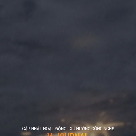
CẬP NHẬT HOẠT ĐỘNG - XU HƯỚNG CÔNG NGHỆ