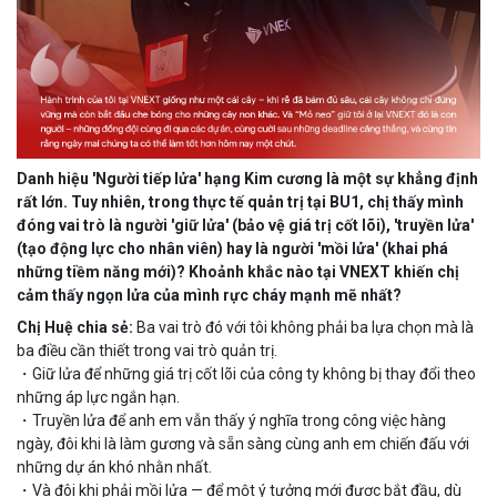
Danh hiệu 'Người tiếp lửa' hạng Kim cương là một sự khẳng định
rất lớn. Tuy nhiên, trong thực tế quản trị tại BU1, chị thấy mình
đóng vai trò là người 'giữ lửa' (bảo vệ giá trị cốt lõi), 'truyền lửa'
(tạo động lực cho nhân viên) hay là người 'mồi lửa' (khai phá
những tiềm năng mới)? Khoảnh khắc nào tại VNEXT khiến chị
cảm thấy ngọn lửa của mình rực cháy mạnh mẽ nhất?
Chị Huệ chia sẻ:
Ba vai trò đó với tôi không phải ba lựa chọn mà là
ba điều cần thiết trong vai trò quản trị.
・Giữ lửa để những giá trị cốt lõi của công ty không bị thay đổi theo
những áp lực ngắn hạn.
・Truyền lửa để anh em vẫn thấy ý nghĩa trong công việc hàng
ngày, đôi khi là làm gương và sẵn sàng cùng anh em chiến đấu với
những dự án khó nhằn nhất.
・Và đôi khi phải mồi lửa — để một ý tưởng mới được bắt đầu, dù