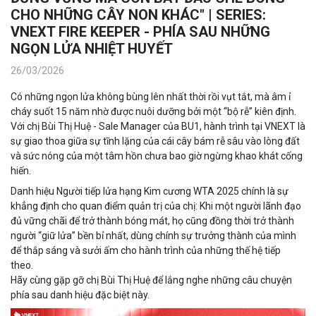
CHO NHỮNG CÂY NON KHÁC" | SERIES:
VNEXT FIRE KEEPER - PHÍA SAU NHỮNG
NGỌN LỬA NHIỆT HUYẾT
26/03/2026
Có những ngọn lửa không bùng lên nhất thời rồi vụt tắt, mà âm ỉ
cháy suốt 15 năm nhờ được nuôi dưỡng bởi một “bộ rễ” kiên định.
Với chị Bùi Thị Huệ - Sale Manager của BU1, hành trình tại VNEXT là
sự giao thoa giữa sự tĩnh lặng của cái cây bám rễ sâu vào lòng đất
và sức nóng của một tâm hồn chưa bao giờ ngừng khao khát cống
hiến.
Danh hiệu Người tiếp lửa hạng Kim cương WTA 2025 chính là sự
khẳng định cho quan điểm quản trị của chị: Khi một người lãnh đạo
đủ vững chãi để trở thành bóng mát, họ cũng đồng thời trở thành
người “giữ lửa” bền bỉ nhất, dùng chính sự trưởng thành của mình
để thắp sáng và sưởi ấm cho hành trình của những thế hệ tiếp
theo.
Hãy cùng gặp gỡ chị Bùi Thị Huệ để lắng nghe những câu chuyện
phía sau danh hiệu đặc biệt này.