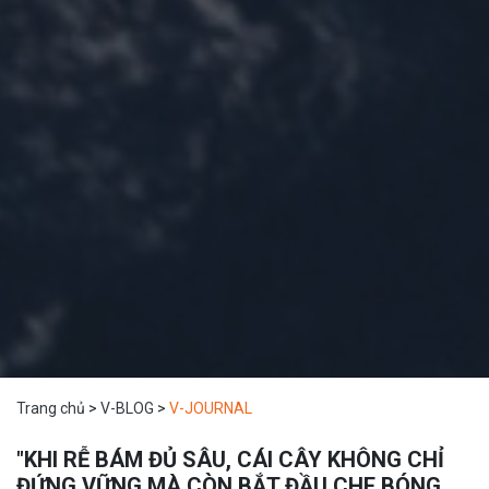
Trang chủ
>
V-BLOG
>
V-JOURNAL
"KHI RỄ BÁM ĐỦ SÂU, CÁI CÂY KHÔNG CHỈ
ĐỨNG VỮNG MÀ CÒN BẮT ĐẦU CHE BÓNG