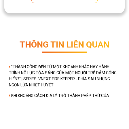
THÔNG TIN LIÊN QUAN
"THÀNH CÔNG ĐẾN TỪ MỘT KHOẢNH KHẮC HAY HÀNH
TRÌNH NỖ LỰC TỎA SÁNG CỦA MỘT NGƯỜI TRẺ DÁM CỐNG
HIẾN?" | SERIES: VNEXT FIRE KEEPER - PHÍA SAU NHỮNG
NGỌN LỬA NHIỆT HUYẾT
KHI KHOẢNG CÁCH ĐỊA LÝ TRỞ THÀNH PHÉP THỬ CỦA
NGỌN LỬA BỀN BỈ | SERIES: VNEXT FIRE KEEPER - PHÍA SAU
NHỮNG NGỌN LỬA NHIỆT HUYẾT
"KHI RỄ BÁM ĐỦ SÂU, CÁI CÂY KHÔNG CHỈ ĐỨNG VỮNG MÀ
CÒN BẮT ĐẦU CHE BÓNG CHO NHỮNG CÂY NON KHÁC" |