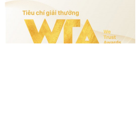
TIÊU CHÍ GIẢI THƯỞNG WE TRUST AWARDS
Với mong muốn tìm ra những tập thể/cá nhân xứng đáng nhất cho
từng hạng mục của giải thưởng, tiêu chí WE TRUST AWARDS đã
được biên soạn và công bố. Từ đó giúp các quản lý có cái nhìn
khách quan nhất khi đề xuất các ứng viên.
2021/12/02
XEM THÊM